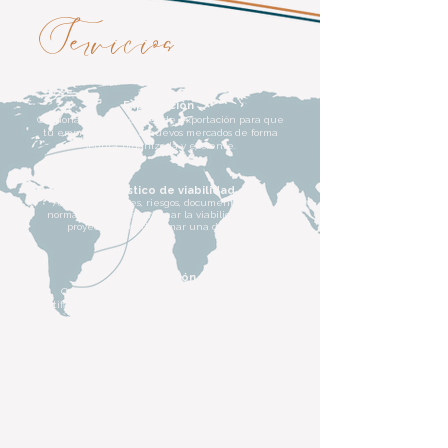
Servicios
Exportación
Gestionamos operaciones de exportación para que
tu empresa llegue a nuevos mercados de forma
segura, organizada y eficiente.
Diagnóstico de viabilidad
Analizamos costes, riesgos, documentación y
normativa para determinar la viabilidad de tu
proyecto antes de tomar una decisión.
Importación
Gestionamos operaciones de importación
identificando la mejor alternativa para cada proyecto
y coordinando todo el proceso, de origen a destino
Gestión del abastecimiento internacional
Seleccionamos, negociamos y supervisamos la mejor
alternativa para que tu empresa cuente con un
abastecimiento seguro, eficiente y adaptado a sus
necesidades.