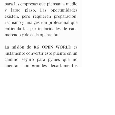
para las empresas que piensan a medio 
y largo plazo. Las oportunidades 
existen, pero requieren preparación, 
realismo y una gestión profesional que 
entienda las particularidades de cada 
mercado y de cada operación.​
La misión de 
RG OPEN WORLD
 es 
justamente convertir este puente en un 
camino seguro para pymes que no 
cuentan con grandes departamentos 
de comercio exterior, aportando 
criterio, transparencia y 
acompañamiento humano en cada 
paso. 
Bien gestionado, el corredor España–
Argentina deja de ser un riesgo 
incierto y se convierte en una 
oportunidad clara para crecer de forma 